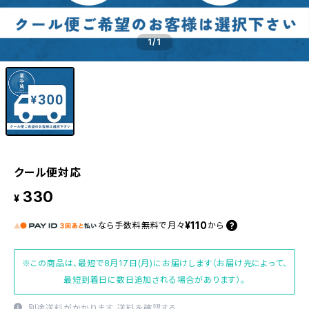
1
/1
クール便対応
330
¥
¥110
なら
手数料無料で
月々
から
※この商品は、最短で8月17日(月)にお届けします（お届け先によって、
最短到着日に数日追加される場合があります）。
別途送料がかかります。
送料を確認する