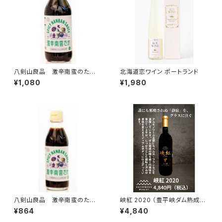
八剣山良品 激辛南蛮のた
北海道恋ワイン ポートランド
れ 360ml
¥1,080
¥1,980
八剣山良品 激辛南蛮のた
峡紅 2020 （豊平峡ダム熟成ワ
れ 200ml
イン）
¥864
¥4,840