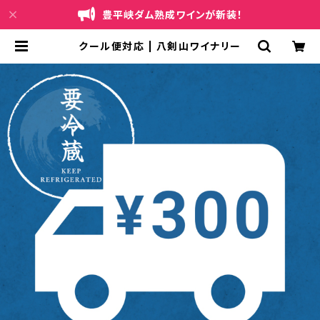
豊平峡ダム熟成ワインが新装！
クール便対応 | 八剣山ワイナリー