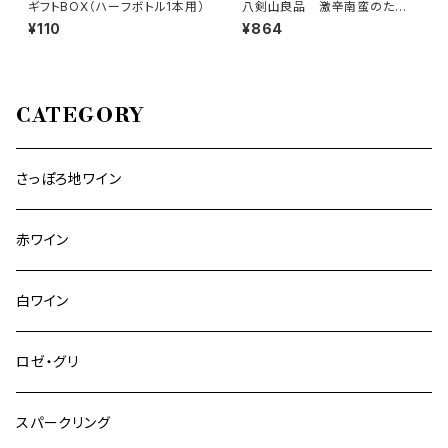
ギフトBOX（ハーフボトル1本用）
八剣山良品 激辛南蛮のた
れ 200ml
¥110
¥864
CATEGORY
さっぽろ地ワイン
赤ワイン
白ワイン
ロゼ・グリ
スパークリング