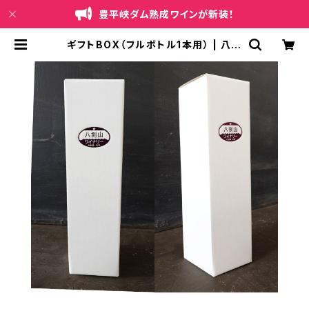
豊平峡ダム熟成ワインが新装！
ギフトBOX（フルボトル1本用） | 八剣
山ワイナリー