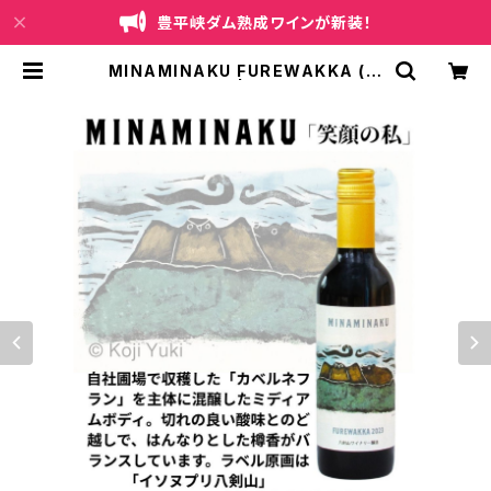
豊平峡ダム熟成ワインが新装！
MINAMINAKU FUREWAKKA (笑
顔の私・赤い水） | 八剣山ワイナリー