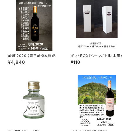
峡紅 2020 （豊平峡ダム熟成ワ
ギフトBOX（ハーフボトル1本用）
イン）
¥4,840
¥110