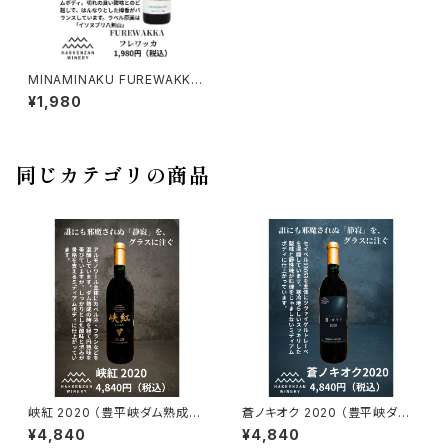
MINAMINAKU FUREWAKKA
(笑顔の私・赤い水）
¥1,980
同じカテゴリの商品
峡紅 2020 （豊平峡ダム熟成ワ
蒼ノキオク 2020 （豊平峡ダム
イン）
熟成ワイン）
¥4,840
¥4,840